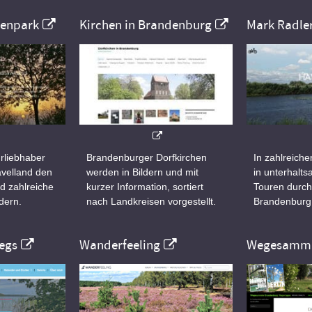
nenpark
Kirchen in Brandenburg
Mark Radle
rliebhaber
Brandenburger Dorfkirchen
In zahlreiche
velland den
werden in Bildern und mit
in unterhalt
d zahlreiche
kurzer Information, sortiert
Touren durch
dern.
nach Landkreisen vorgestellt.
Brandenburg
egs
Wanderfeeling
Wegesamml