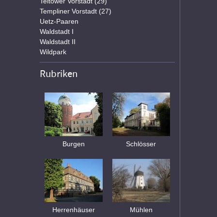
Teltower Vorstadt (29)
Templiner Vorstadt (27)
Uetz-Paaren
Waldstadt I
Waldstadt II
Wildpark
Rubriken
Burgen
Schlösser
Herrenhäuser
Mühlen