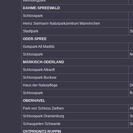
Weinbergpark
DAHME-SPREEWALD
Schlosspark
Heinz Sielmann Naturparkzentrum Wanninchen
Stadtpark
S
ODER-SPREE
Gutspark Alt Madlitz
Schlosspark
N
MÄRKISCH-ODERLAND
Schlosspark Altranft
Schlosspark Buckow
Haus der Naturpflege
D
Schlosspark
R
OBERHAVEL
Park von Schloss Ziethen
Al
Schlosspark Oranienburg
S
Schaugarten Schwante
G
OSTPRIGNITZ-RUPPIN