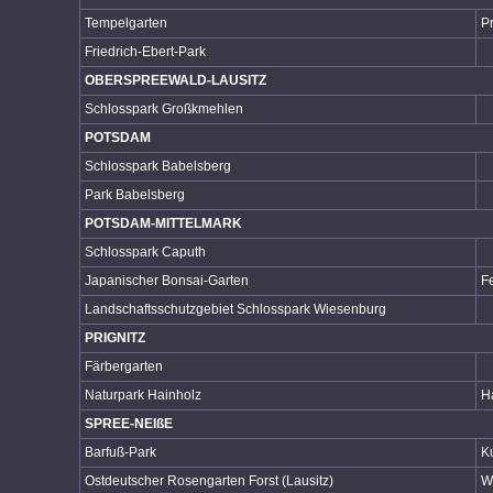
Tempelgarten
P
Friedrich-Ebert-Park
OBERSPREEWALD-LAUSITZ
Schlosspark Großkmehlen
POTSDAM
Schlosspark Babelsberg
Park Babelsberg
POTSDAM-MITTELMARK
Schlosspark Caputh
Japanischer Bonsai-Garten
F
Landschaftsschutzgebiet Schlosspark Wiesenburg
PRIGNITZ
Färbergarten
Naturpark Hainholz
H
SPREE-NEIßE
Barfuß-Park
K
Ostdeutscher Rosengarten Forst (Lausitz)
W