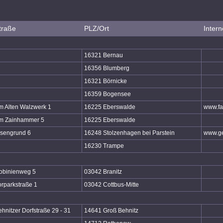
traße
PLZ/Ort
Intern
16321 Bernau
16356 Blumberg
16321 Börnicke
16359 Bogensee
m Alten Walzwerk 1
16225 Eberswalde
www.fa
m Zainhammer 5
16225 Eberswalde
lsengrund 6
16248 Stolzenhagen bei Parstein
www.ge
16230 Trampe
obinienweg 5
03042 Branitz
orparkstraße 1
03042 Cottbus-Mitte
hnitzer Dorfstraße 29 - 31
14641 Groß Behnitz