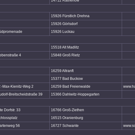
14712 Rathenow
15926 Fürstlich Drehna
15926 Görlsdorf
üdpromenade
15926 Luckau
15518 Alt Madlitz
ebenstraße 4
15848 Groß Rietz
16259 Altranft
15377 Bad Buckow
r.-Max-Kienitz-Weg 2
16259 Bad Freienwalde
www.ha
udolf-Breitscheidstraße 39
15366 Dahlwitz-Hoppegarten
te Dorfstr. 33
16766 Groß-Ziethen
chlossplatz
16515 Oranienburg
artenweg 56
16727 Schwante
www.sc