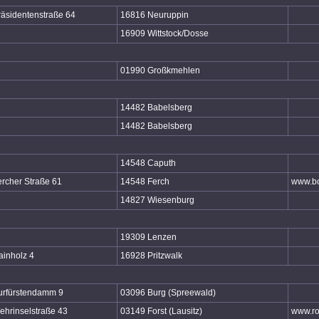
räsidentenstraße 64
16816 Neuruppin
16909 Wittstock/Dosse
01990 Großkmehlen
14482 Babelsberg
14482 Babelsberg
14548 Caputh
ercher Straße 61
14548 Ferch
www.bo
14827 Wiesenburg
19309 Lenzen
ainholz 4
16928 Pritzwalk
urfürstendamm 9
03096 Burg (Spreewald)
ehrinselstraße 43
03149 Forst (Lausitz)
www.ro