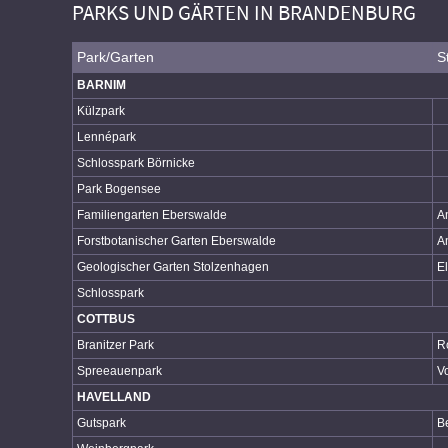
PARKS UND GÄRTEN IN BRANDENBURG
Park/Garten
S
BARNIM
Külzpark
Lennépark
Schlosspark Börnicke
Park Bogensee
Familiengarten Eberswalde
A
Forstbotanischer Garten Eberswalde
A
Geologischer Garten Stolzenhagen
E
Schlosspark
COTTBUS
Branitzer Park
R
Spreeauenpark
V
HAVELLAND
Gutspark
Be