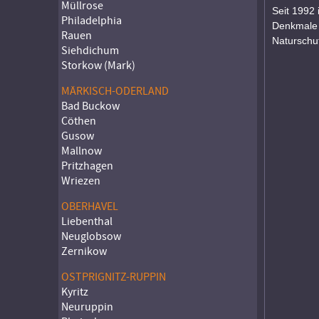
Müllrose
Seit 1992 
Philadelphia
Denkmale 
Rauen
Naturschu
Siehdichum
Storkow (Mark)
MÄRKISCH-ODERLAND
Bad Buckow
Cöthen
Gusow
Mallnow
Pritzhagen
Wriezen
OBERHAVEL
Liebenthal
Neuglobsow
Zernikow
OSTPRIGNITZ-RUPPIN
Kyritz
Neuruppin