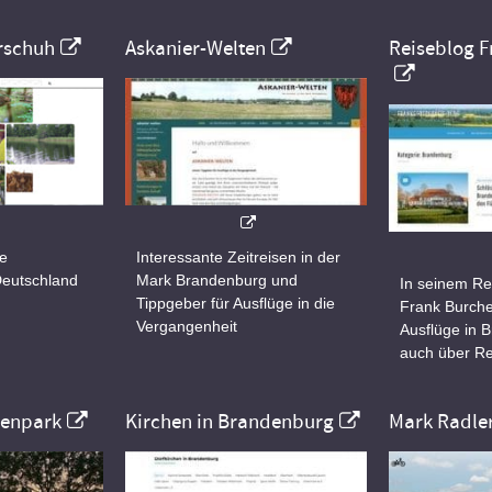
rschuh
Askanier-Welten
Reiseblog F
ne
Interessante Zeitreisen in der
Deutschland
Mark Brandenburg und
In seinem Re
Tippgeber für Ausflüge in die
Frank Burche
Vergangenheit
Ausflüge in 
auch über Re
nenpark
Kirchen in Brandenburg
Mark Radle