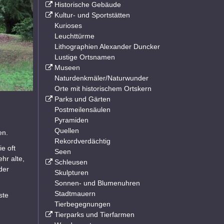
Historische Gebäude
Kultur- und Sportstätten
Kurioses
Leuchttürme
Lithographien Alexander Duncker
Lustige Ortsnamen
Museen
Naturdenkmäler/Naturwunder
Orte mit historischem Ortskern
Parks und Gärten
Postmeilensäulen
Pyramiden
Quellen
en.
Rekordverdächtig
e oft
Seen
hr alte,
Schleusen
der
Skulpturen
Sonnen- und Blumenuhren
Stadtmauern
ste
Tierbegegnungen
Tierparks und Tierfarmen