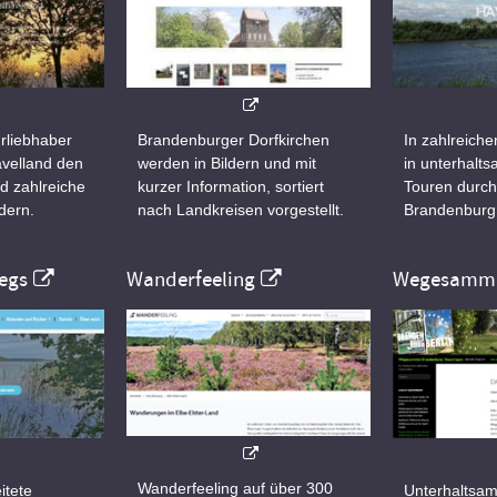
rliebhaber
Brandenburger Dorfkirchen
In zahlreiche
velland den
werden in Bildern und mit
in unterhalt
d zahlreiche
kurzer Information, sortiert
Touren durch
dern.
nach Landkreisen vorgestellt.
Brandenburg
egs
Wanderfeeling
Wegesamml
Wanderfeeling auf über 300
itete
Unterhaltsam