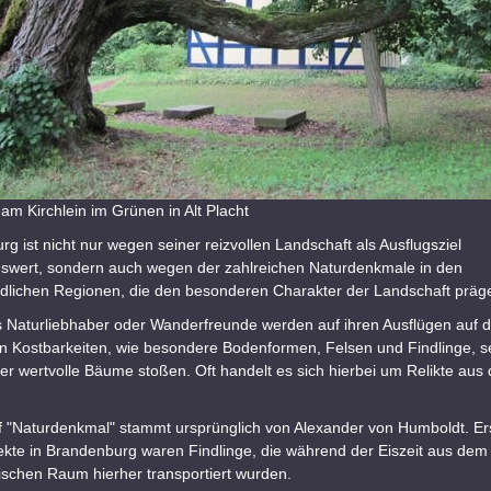
 am Kirchlein im Grünen in Alt Placht
g ist nicht nur wegen seiner reizvollen Landschaft als Ausflugsziel
swert, sondern auch wegen der zahlreichen Naturdenkmale in den
edlichen Regionen, die den besonderen Charakter der Landschaft präg
 Naturliebhaber oder Wanderfreunde werden auf ihren Ausflügen auf di
n Kostbarkeiten, wie besondere Bodenformen, Felsen und Findlinge, se
er wertvolle Bäume stoßen. Oft handelt es sich hierbei um Relikte aus 
ff "Naturdenkmal" stammt ursprünglich von Alexander von Humboldt. Er
ekte in Brandenburg waren Findlinge, die während der Eiszeit aus dem
ischen Raum hierher transportiert wurden.