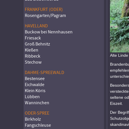
FRANKFURT (ODER)
Rosengarten/Pagram
HAVELLAND
Buckow bei Nennhausen
Friesack
Groß Behnitz
Kleßen
Alte Linde
Ribbeck
Stechow
Brandenbur
empfehlen
DAHME-SPREEWALD
unterschi
Bestensee
Eichwalde
Besonders
Klein Köris
versteckte
Lübben
seltene od
Wanninchen
Eiszeit.
Der Begri
ODER-SPREE
Schutzobj
Birkholz
skandinav
Fangschleuse