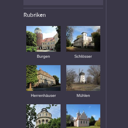
Rubriken
Burgen
Schlösser
Herrenhäuser
Mühlen