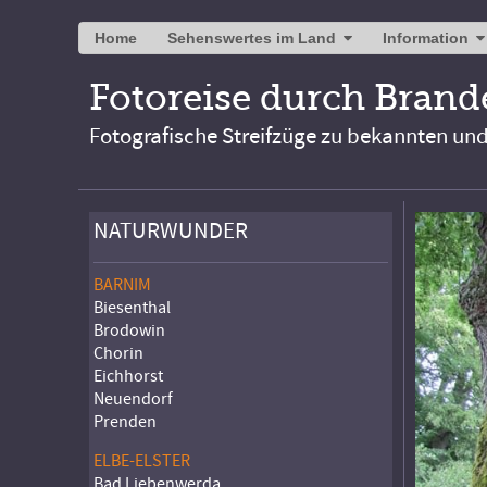
Home
Sehenswertes im Land
Information
Fotoreise durch Bran
Fotografische Streifzüge zu bekannten un
NATURWUNDER
BARNIM
Biesenthal
Brodowin
Chorin
Eichhorst
Neuendorf
Prenden
ELBE-ELSTER
Bad Liebenwerda