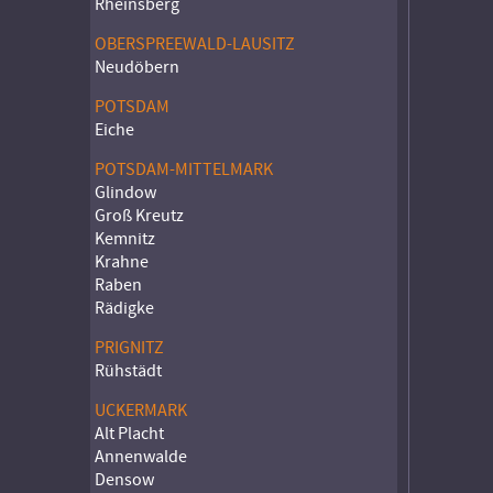
Rheinsberg
OBERSPREEWALD-LAUSITZ
Neudöbern
POTSDAM
Eiche
POTSDAM-MITTELMARK
Glindow
Groß Kreutz
Kemnitz
Krahne
Raben
Rädigke
PRIGNITZ
Rühstädt
UCKERMARK
Alt Placht
Annenwalde
Densow