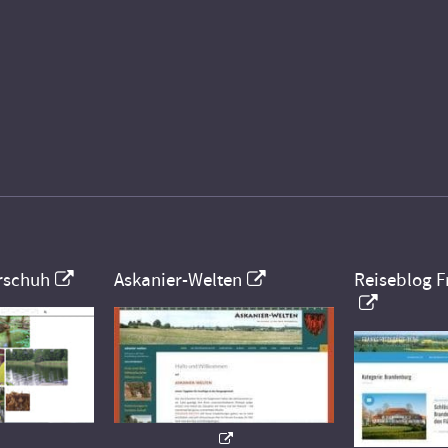
rschuh
Askanier-Welten
Reiseblog F