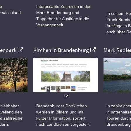
ne
Interessante Zeitreisen in der
Deutschland
Mark Brandenburg und
In seinem Re
Tippgeber für Ausflüge in die
Frank Burche
Vergangenheit
Ausflüge in 
auch über Re
nenpark
Kirchen in Brandenburg
Mark Radle
rliebhaber
Brandenburger Dorfkirchen
In zahlreiche
velland den
werden in Bildern und mit
in unterhalt
d zahlreiche
kurzer Information, sortiert
Touren durch
dern.
nach Landkreisen vorgestellt.
Brandenburg