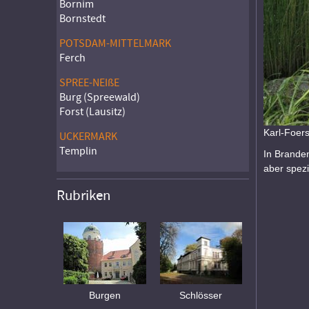
Bornim
Bornstedt
POTSDAM-MITTELMARK
Ferch
SPREE-NEIßE
Burg (Spreewald)
Forst (Lausitz)
Karl-Foer
UCKERMARK
Templin
In Branden
aber spezi
Rubriken
Burgen
Schlösser