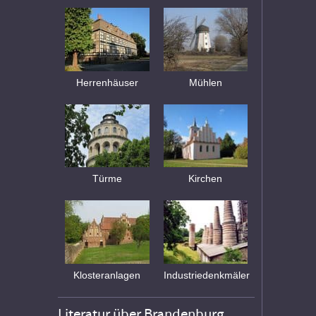
Herrenhäuser
Mühlen
Türme
Kirchen
Klosteranlagen
Industriedenkmäler
Literatur über Brandenburg