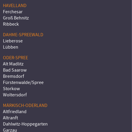
HAVELLAND
Ferchesar
Groß Behnitz
Ribbeck
DAHME-SPREEWALD
Lieberose
Lübben
ODER-SPREE
Alt Madlitz
Bad Saarow
Bremsdorf
Fürstenwalde/Spree
Storkow
Woltersdorf
MÄRKISCH-ODERLAND
Altfriedland
Altranft
Dahlwitz-Hoppegarten
Garzau