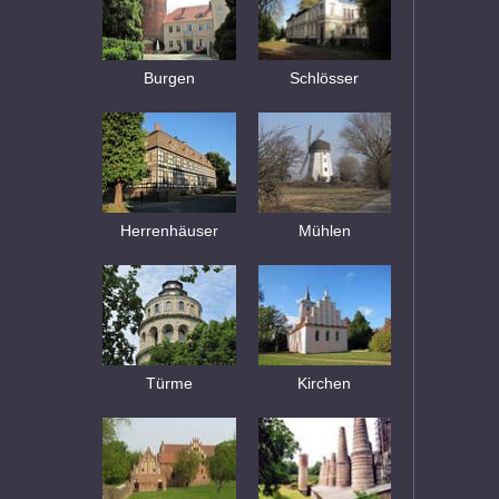
Burgen
Schlösser
Herrenhäuser
Mühlen
Türme
Kirchen