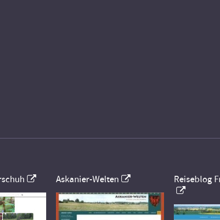
rschuh
Askanier-Welten
Reiseblog F