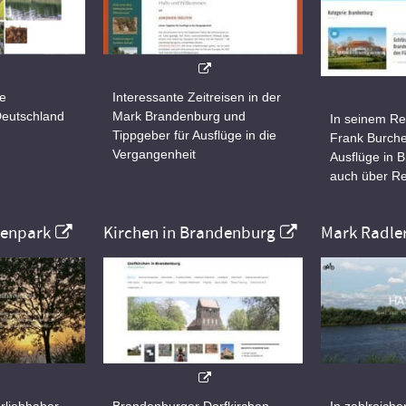
ne
Interessante Zeitreisen in der
Deutschland
Mark Brandenburg und
In seinem Re
Tippgeber für Ausflüge in die
Frank Burche
Vergangenheit
Ausflüge in 
auch über Re
nenpark
Kirchen in Brandenburg
Mark Radle
rliebhaber
Brandenburger Dorfkirchen
In zahlreiche