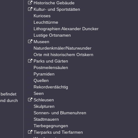
Historische Gebäude
Kultur- und Sportstätten
Kurioses
Leuchttürme
Lithographien Alexander Duncker
Lustige Ortsnamen
Museen
Naturdenkmäler/Naturwunder
Orte mit historischem Ortskern
Parks und Gärten
Postmeilensäulen
Pyramiden
Quellen
Rekordverdächtig
Seen
 befindet
Schleusen
und durch
Skulpturen
Sonnen- und Blumenuhren
Stadtmauern
Tierbegegnungen
Tierparks und Tierfarmen