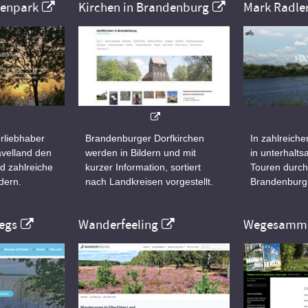
nenpark
Kirchen in Brandenburg
Mark Radle
rliebhaber
Brandenburger Dorfkirchen
In zahlreiche
velland den
werden in Bildern und mit
in unterhalt
d zahlreiche
kurzer Information, sortiert
Touren durch
dern.
nach Landkreisen vorgestellt.
Brandenburg
egs
Wanderfeeling
Wegesamml