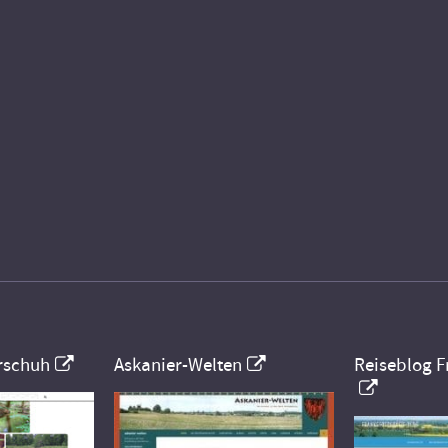
rschuh
Askanier-Welten
Reiseblog F