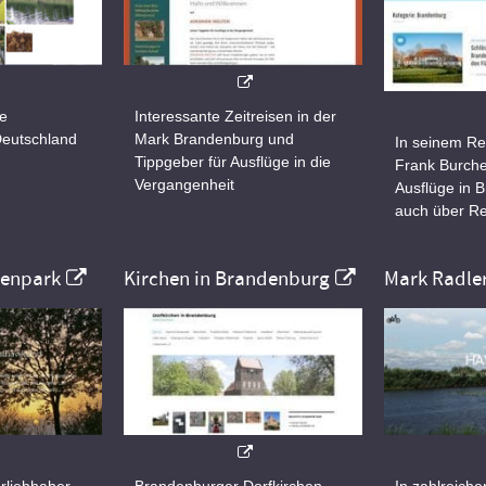
ne
Interessante Zeitreisen in der
Deutschland
Mark Brandenburg und
In seinem Re
Tippgeber für Ausflüge in die
Frank Burche
Vergangenheit
Ausflüge in 
auch über Re
nenpark
Kirchen in Brandenburg
Mark Radle
rliebhaber
Brandenburger Dorfkirchen
In zahlreiche