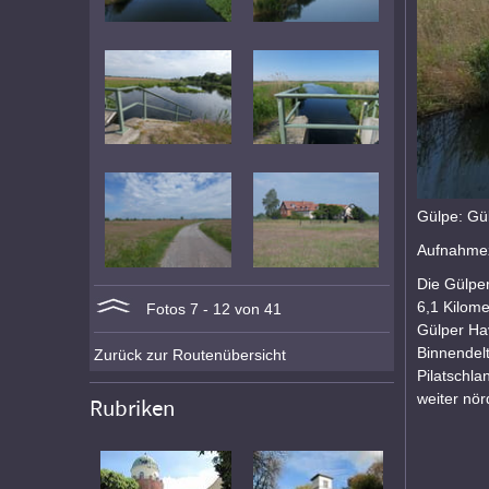
Gülpe: Gü
Aufnahmez
Die Gülper
6,1 Kilom
Fotos 7 - 12 von 41
Gülper Hav
Binnendel
Zurück zur Routenübersicht
Pilatschla
weiter nör
Rubriken