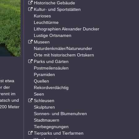
Historische Gebäude
Kultur- und Sportstätten
Kurioses
Leuchttürme
Lithographien Alexander Duncker
Lustige Ortsnamen
Museen
Naturdenkmäler/Naturwunder
Orte mit historischem Ortskern
Parks und Gärten
Postmeilensäulen
Pyramiden
ist etwa
Quellen
r der
Rekordverdächtig
rennt im
Seen
latsch und
Schleusen
 200 Meter
Skulpturen
Sonnen- und Blumenuhren
Stadtmauern
Tierbegegnungen
Tierparks und Tierfarmen