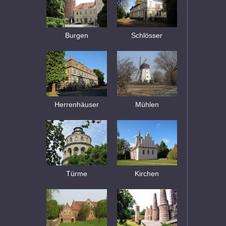
Burgen
Schlösser
Herrenhäuser
Mühlen
Türme
Kirchen