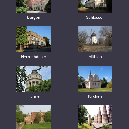
Burgen
Schlösser
Herrenhäuser
Mühlen
Türme
Kirchen