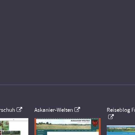
rschuh
Askanier-Welten
Reiseblog F