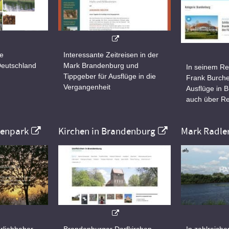
ne
Interessante Zeitreisen in der
Deutschland
Mark Brandenburg und
In seinem Re
Tippgeber für Ausflüge in die
Frank Burche
Vergangenheit
Ausflüge in 
auch über Re
nenpark
Kirchen in Brandenburg
Mark Radle
rliebhaber
Brandenburger Dorfkirchen
In zahlreiche