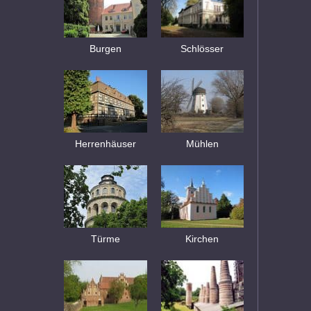
Burgen
Schlösser
Herrenhäuser
Mühlen
Türme
Kirchen