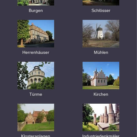
Burgen
Schlösser
Herrenhäuser
Mühlen
Türme
Kirchen
Klosteranlagen
Industriedenkmäler