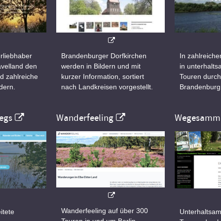
rliebhaber
Brandenburger Dorfkirchen
In zahlreiche
velland den
werden in Bildern und mit
in unterhalt
d zahlreiche
kurzer Information, sortiert
Touren durch
dern.
nach Landkreisen vorgestellt.
Brandenburg
egs
Wanderfeeling
Wegesamml
Wanderfeeling auf über 300
itete
Unterhaltsam
Touren in und um Berlin