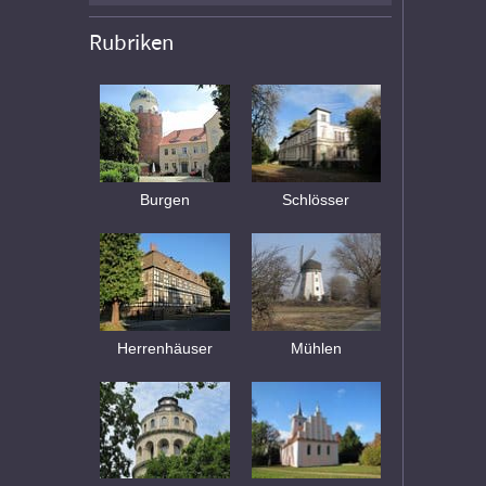
Rubriken
Burgen
Schlösser
Herrenhäuser
Mühlen