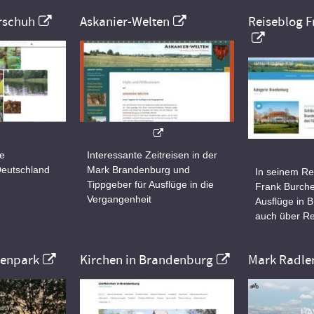
rschuh
Askanier-Welten
Reiseblog F
ne
Interessante Zeitreisen in der
Deutschland
Mark Brandenburg und
In seinem Re
Tippgeber für Ausflüge in die
Frank Burche
Vergangenheit
Ausflüge in 
auch über Re
nenpark
Kirchen in Brandenburg
Mark Radle