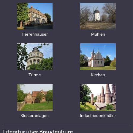
Herrenhäuser
Mühlen
Türme
Kirchen
Klosteranlagen
Industriedenkmäler
Literatur über Brandenburg