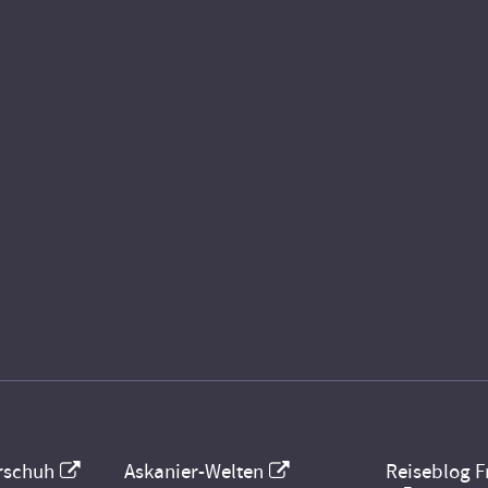
rschuh
Askanier-Welten
Reiseblog F