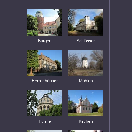
Burgen
Schlösser
Herrenhäuser
Mühlen
Türme
Kirchen