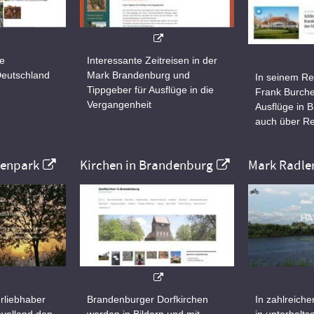
ne
Interessante Zeitreisen in der
Deutschland
Mark Brandenburg und
In seinem Re
Tippgeber für Ausflüge in die
Frank Burche
Vergangenheit
Ausflüge in 
auch über Re
nenpark
Kirchen in Brandenburg
Mark Radle
rliebhaber
Brandenburger Dorfkirchen
In zahlreiche
velland den
werden in Bildern und mit
in unterhalt