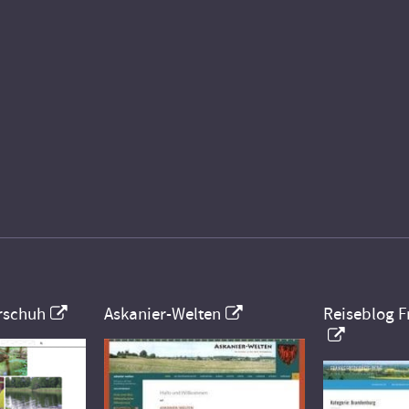
rschuh
Askanier-Welten
Reiseblog F