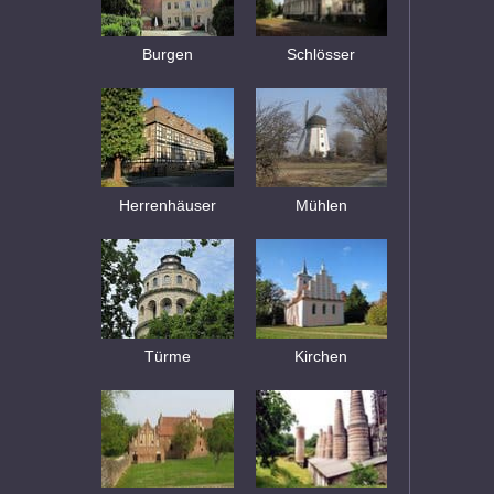
Burgen
Schlösser
Herrenhäuser
Mühlen
Türme
Kirchen