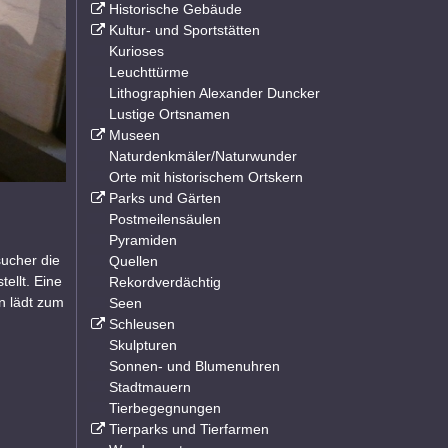
Historische Gebäude
Kultur- und Sportstätten
Kurioses
Leuchttürme
Lithographien Alexander Duncker
Lustige Ortsnamen
Museen
Naturdenkmäler/Naturwunder
Orte mit historischem Ortskern
Parks und Gärten
Postmeilensäulen
Pyramiden
ucher die
Quellen
ellt. Eine
Rekordverdächtig
n lädt zum
Seen
Schleusen
Skulpturen
Sonnen- und Blumenuhren
Stadtmauern
Tierbegegnungen
Tierparks und Tierfarmen