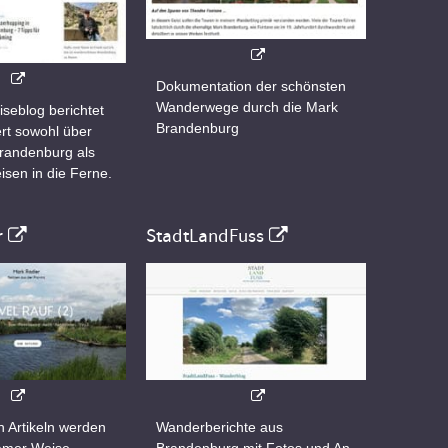
Dokumentation der schönsten
Wanderwege durch die Mark
iseblog berichtet
Brandenburg
rt sowohl über
Brandenburg als
isen in die Ferne.
r
StadtLandFuss
n Artikeln werden
Wanderberichte aus
samer Weise
Brandenburg mit Fotos und An-