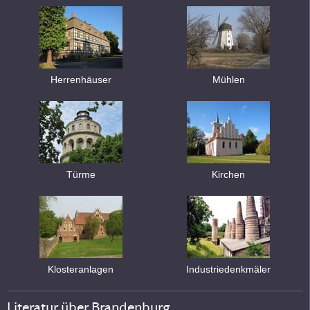
Herrenhäuser
Mühlen
Türme
Kirchen
Klosteranlagen
Industriedenkmäler
Literatur über Brandenburg