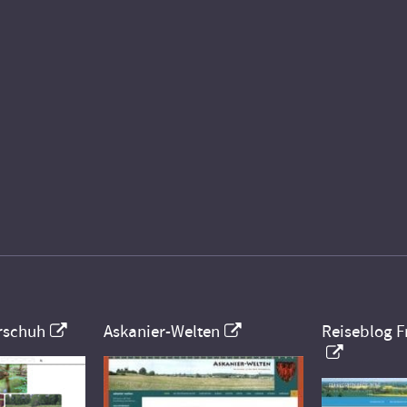
rschuh
Askanier-Welten
Reiseblog F