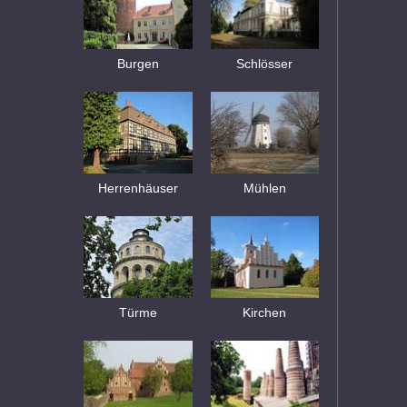
Burgen
Schlösser
Herrenhäuser
Mühlen
Türme
Kirchen