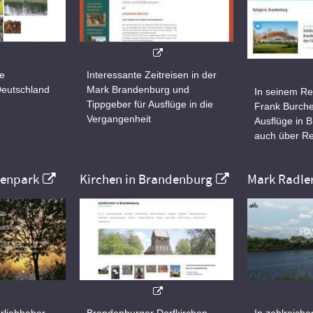
ne
Interessante Zeitreisen in der
Deutschland
Mark Brandenburg und
In seinem Re
Tippgeber für Ausflüge in die
Frank Burche
Vergangenheit
Ausflüge in 
auch über Re
nenpark
Kirchen in Brandenburg
Mark Radle
rliebhaber
Brandenburger Dorfkirchen
In zahlreiche