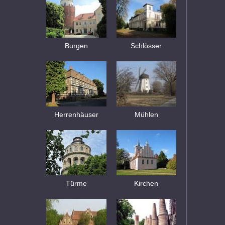
Burgen
Schlösser
Herrenhäuser
Mühlen
Türme
Kirchen