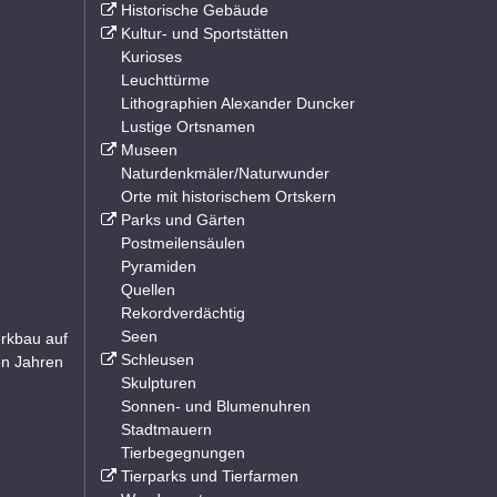
Historische Gebäude
Kultur- und Sportstätten
Kurioses
Leuchttürme
Lithographien Alexander Duncker
Lustige Ortsnamen
Museen
Naturdenkmäler/Naturwunder
Orte mit historischem Ortskern
Parks und Gärten
Postmeilensäulen
Pyramiden
Quellen
Rekordverdächtig
Seen
erkbau auf
Schleusen
en Jahren
Skulpturen
Sonnen- und Blumenuhren
Stadtmauern
Tierbegegnungen
Tierparks und Tierfarmen