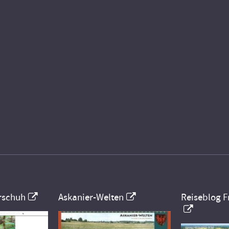
rschuh
Askanier-Welten
Reiseblog F