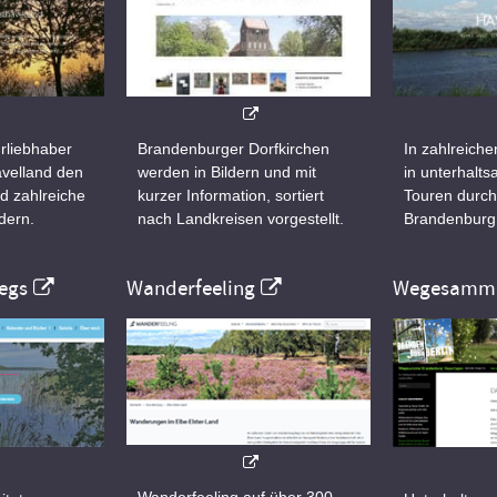
rliebhaber
Brandenburger Dorfkirchen
In zahlreiche
velland den
werden in Bildern und mit
in unterhalt
d zahlreiche
kurzer Information, sortiert
Touren durch
dern.
nach Landkreisen vorgestellt.
Brandenburg
egs
Wanderfeeling
Wegesamml
Wanderfeeling auf über 300