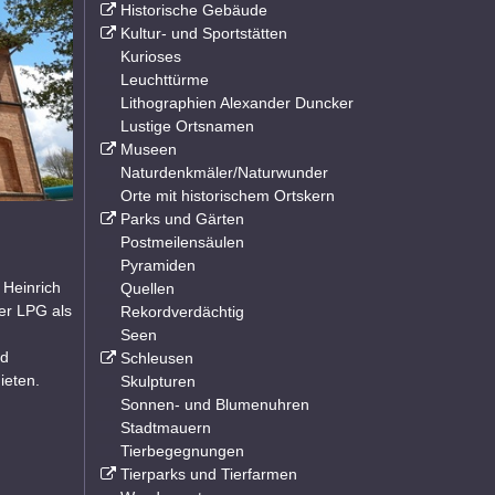
Historische Gebäude
Kultur- und Sportstätten
Kurioses
Leuchttürme
Lithographien Alexander Duncker
Lustige Ortsnamen
Museen
Naturdenkmäler/Naturwunder
Orte mit historischem Ortskern
Parks und Gärten
Postmeilensäulen
Pyramiden
 Heinrich
Quellen
der LPG als
Rekordverdächtig
Seen
nd
Schleusen
ieten.
Skulpturen
Sonnen- und Blumenuhren
Stadtmauern
Tierbegegnungen
Tierparks und Tierfarmen