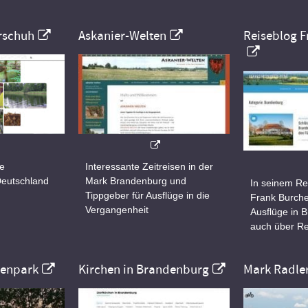
rschuh
Askanier-Welten
Reiseblog F
ne
Interessante Zeitreisen in der
Deutschland
Mark Brandenburg und
In seinem Re
Tippgeber für Ausflüge in die
Frank Burche
Vergangenheit
Ausflüge in 
auch über Re
nenpark
Kirchen in Brandenburg
Mark Radle