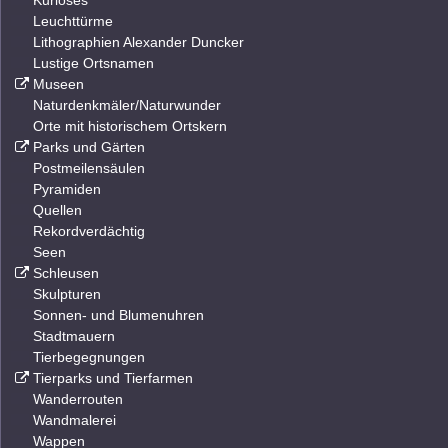
Kurioses
Leuchttürme
Lithographien Alexander Duncker
Lustige Ortsnamen
Museen
Naturdenkmäler/Naturwunder
Orte mit historischem Ortskern
Parks und Gärten
Postmeilensäulen
Pyramiden
Quellen
Rekordverdächtig
Seen
Schleusen
Skulpturen
Sonnen- und Blumenuhren
Stadtmauern
Tierbegegnungen
Tierparks und Tierfarmen
Wanderrouten
Wandmalerei
Wappen