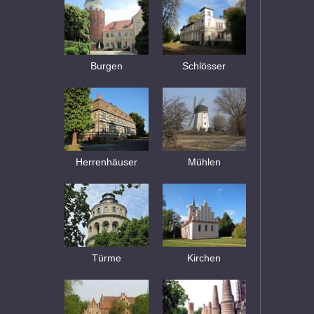
Burgen
Schlösser
Herrenhäuser
Mühlen
Türme
Kirchen