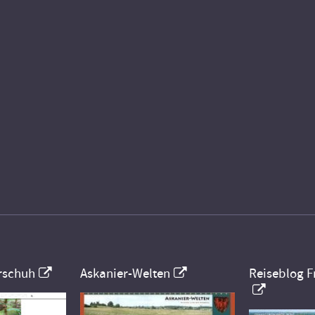
rschuh
Askanier-Welten
Reiseblog F