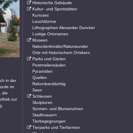
Historische Gebäude
Kultur- und Sportstätten
Kurioses
Leuchttürme
Lithographien Alexander Duncker
Lustige Ortsnamen
Museen
Naturdenkmäler/Naturwunder
Orte mit historischem Ortskern
Parks und Gärten
Postmeilensäulen
Pyramiden
Quellen
ch in der
Rekordverdächtig
wurde im
Seen
 die
Schleusen
othek zur
Skulpturen
g.
Sonnen- und Blumenuhren
Stadtmauern
Tierbegegnungen
Tierparks und Tierfarmen