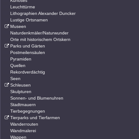
Kurioses
Leuchttürme
Lithographien Alexander Duncker
Lustige Ortsnamen
Museen
Naturdenkmäler/Naturwunder
Orte mit historischem Ortskern
Parks und Gärten
Postmeilensäulen
Pyramiden
Quellen
Rekordverdächtig
Seen
Schleusen
Skulpturen
Sonnen- und Blumenuhren
Stadtmauern
Tierbegegnungen
Tierparks und Tierfarmen
Wanderrouten
Wandmalerei
Wappen