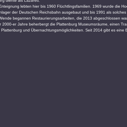
urg diente als Lazarett.
nteignung lebten hier bis 1960 Flüchtlingsfamilien. 1969 wurde die H
nlager der Deutschen Reichsbahn ausgebaut und bis 1991 als solches 
Wende begannen Restaurierungsarbeiten, die 2013 abgeschlossen war
r 2000-er Jahre beherbergt die Plattenburg Museumsräume, einen Tr
Plattenburg und Übernachtungsmöglichkeiten. Seit 2014 gibt es eine 