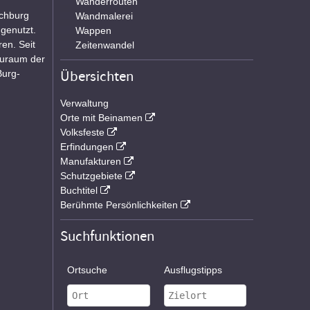
Wanderrouten
ochburg
Wandmalerei
genutzt.
Wappen
en. Seit
Zeitenwandel
auraum der
Übersichten
Burg-
Verwaltung
Orte mit Beinamen
Volksfeste
Erfindungen
Manufakturen
Schutzgebiete
Buchtitel
Berühmte Persönlichkeiten
Suchfunktionen
Ortsuche
Ausflugstipps