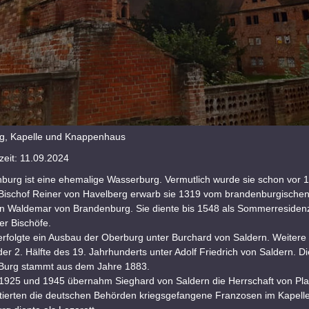
rg, Kapelle und Knappenhaus
eit: 11.09.2024
nburg ist eine ehemalige Wasserburg. Vermutlich wurde sie schon vor 
 Bischof Reiner von Havelberg erwarb sie 1319 vom brandenburgische
n Waldemar von Brandenburg. Sie diente bis 1548 als Sommerresiden
er Bischöfe.
rfolgte ein Ausbau der Oberburg unter Burchard von Saldern. Weiter
der 2. Hälfte des 19. Jahrhunderts unter Adolf Friedrich von Saldern. D
Burg stammt aus dem Jahre 1883.
1925 und 1945 übernahm Sieghard von Saldern die Herrschaft von Pla
tierten die deutschen Behörden kriegsgefangene Franzosen im Kapelle