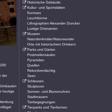
Historische Gebäude
Kultur- und Sportstätten
Kurioses
Leuchttürme
Lithographien Alexander Duncker
Lustige Ortsnamen
Museen
Naturdenkmäler/Naturwunder
Orte mit historischem Ortskern
Parks und Gärten
Postmeilensäulen
Pyramiden
1200
Quellen
n
Rekordverdächtig
z der
Seen
Schleusen
e Umbauten
Skulpturen
ie heutige
Sonnen- und Blumenuhren
Stadtmauern
ttenburg.
Tierbegegnungen
nflügel
Tierparks und Tierfarmen