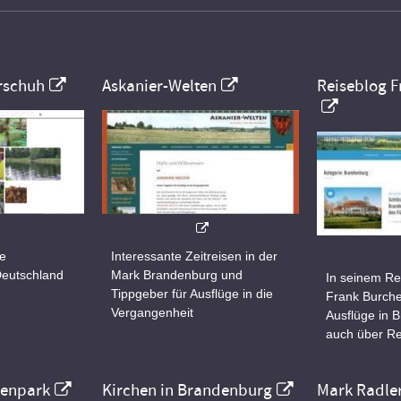
rschuh
Askanier-Welten
Reiseblog F
ne
Interessante Zeitreisen in der
Deutschland
Mark Brandenburg und
In seinem Re
Tippgeber für Ausflüge in die
Frank Burche
Vergangenheit
Ausflüge in 
auch über Re
nenpark
Kirchen in Brandenburg
Mark Radle