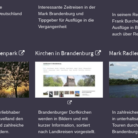
ne
Interessante Zeitreisen in der
Deutschland
Mark Brandenburg und
In seinem Re
Tippgeber für Ausflüge in die
Frank Burche
Vergangenheit
Ausflüge in 
auch über Re
nenpark
Kirchen in Brandenburg
Mark Radle
rliebhaber
Brandenburger Dorfkirchen
In zahlreiche
velland den
werden in Bildern und mit
in unterhalt
d zahlreiche
kurzer Information, sortiert
Touren durch
dern.
nach Landkreisen vorgestellt.
Brandenburg