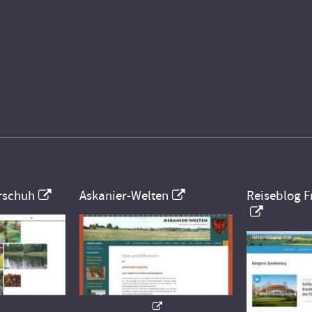
rschuh
Askanier-Welten
Reiseblog F