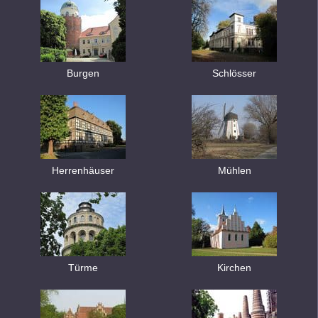
Burgen
Schlösser
Herrenhäuser
Mühlen
Türme
Kirchen