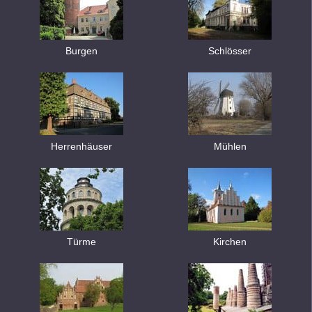
Burgen
Schlösser
Herrenhäuser
Mühlen
Türme
Kirchen