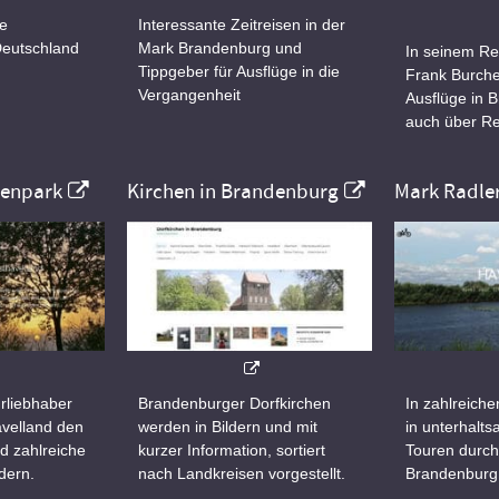
ne
Interessante Zeitreisen in der
Deutschland
Mark Brandenburg und
In seinem Re
Tippgeber für Ausflüge in die
Frank Burche
Vergangenheit
Ausflüge in 
auch über Re
nenpark
Kirchen in Brandenburg
Mark Radle
rliebhaber
Brandenburger Dorfkirchen
In zahlreiche
velland den
werden in Bildern und mit
in unterhalt
d zahlreiche
kurzer Information, sortiert
Touren durch
dern.
nach Landkreisen vorgestellt.
Brandenburg