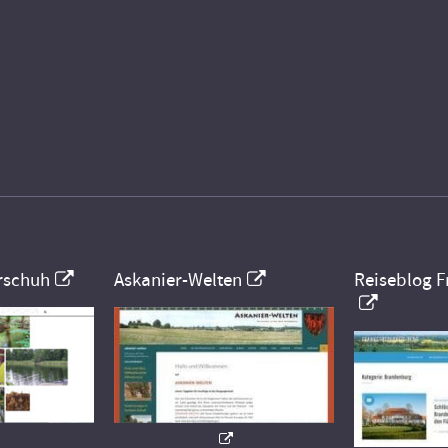
rschuh
Askanier-Welten
Reiseblog F