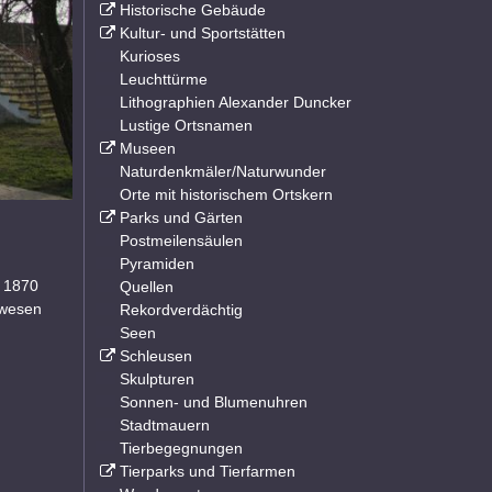
Historische Gebäude
Kultur- und Sportstätten
Kurioses
Leuchttürme
Lithographien Alexander Duncker
Lustige Ortsnamen
Museen
Naturdenkmäler/Naturwunder
Orte mit historischem Ortskern
Parks und Gärten
Postmeilensäulen
Pyramiden
. 1870
Quellen
nwesen
Rekordverdächtig
Seen
Schleusen
Skulpturen
Sonnen- und Blumenuhren
Stadtmauern
Tierbegegnungen
Tierparks und Tierfarmen