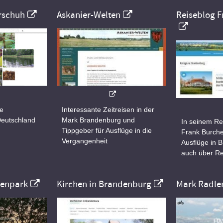
rschuh
Askanier-Welten
Reiseblog F
ne
Interessante Zeitreisen in der
Deutschland
Mark Brandenburg und
In seinem Re
Tippgeber für Ausflüge in die
Frank Burche
Vergangenheit
Ausflüge in 
auch über Re
nenpark
Kirchen in Brandenburg
Mark Radle