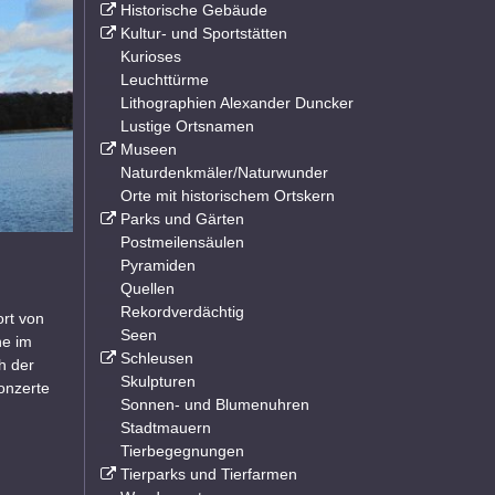
Historische Gebäude
Kultur- und Sportstätten
Kurioses
Leuchttürme
Lithographien Alexander Duncker
Lustige Ortsnamen
Museen
Naturdenkmäler/Naturwunder
Orte mit historischem Ortskern
Parks und Gärten
Postmeilensäulen
Pyramiden
Quellen
Rekordverdächtig
ort von
Seen
he im
Schleusen
h der
Skulpturen
Konzerte
Sonnen- und Blumenuhren
Stadtmauern
Tierbegegnungen
Tierparks und Tierfarmen