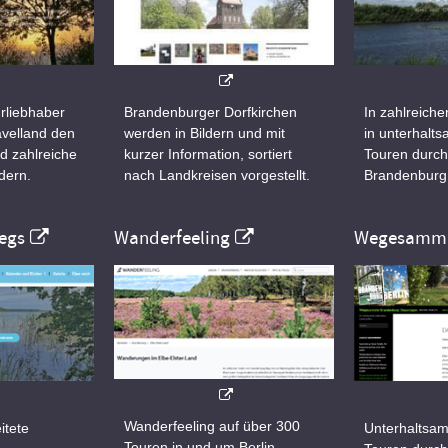
rliebhaber
Brandenburger Dorfkirchen
In zahlreiche
velland den
werden in Bildern und mit
in unterhalt
d zahlreiche
kurzer Information, sortiert
Touren durch
dern.
nach Landkreisen vorgestellt.
Brandenburg
egs
Wanderfeeling
Wegesamml
Wanderfeeling auf über 300
itete
Unterhaltsam
Touren in und um Berlin