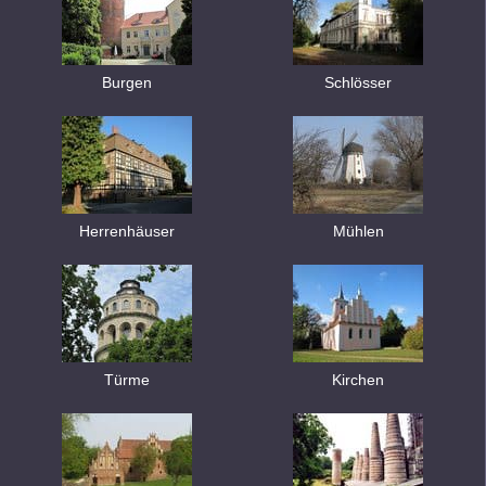
Burgen
Schlösser
Herrenhäuser
Mühlen
Türme
Kirchen