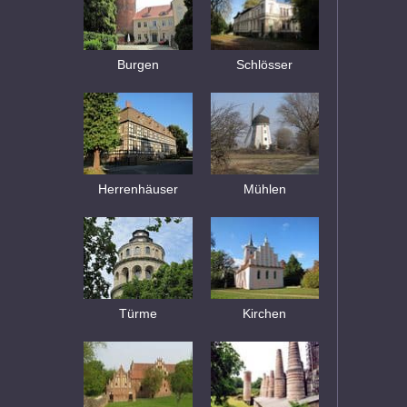
Burgen
Schlösser
Herrenhäuser
Mühlen
Türme
Kirchen