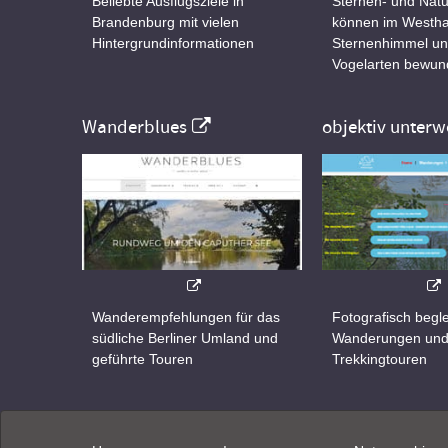
Beliebte Ausflugsziele in
Sternen- und Natu
Brandenburg mit vielen
können im Westha
Hintergrundinformationen
Sternenhimmel un
Vogelarten bewun
Wanderblues
objektiv unterw
Wanderempfehlungen für das
Fotografisch begle
südliche Berliner Umland und
Wanderungen un
geführte Touren
Trekkingtouren