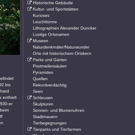
Historische Gebäude
Kultur- und Sportstätten
Kurioses
Leuchttürme
Lithographien Alexander Duncker
Lustige Ortsnamen
Museen
Naturdenkmäler/Naturwunder
Orte mit historischem Ortskern
Parks und Gärten
Postmeilensäulen
Pyramiden
befindet
Quellen
92 bis
Rekordverdächtig
thard
Seen
 enthielt
Schleusen
1930-er
Skulpturen
 beim
Sonnen- und Blumenuhren
ff
Stadtmauern
n.
Tierbegegnungen
Tierparks und Tierfarmen