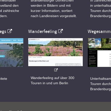
rliebhaber
Brandenburger Dorfkirchen
In zahlreiche
velland den
werden in Bildern und mit
in unterhalt
d zahlreiche
kurzer Information, sortiert
Touren durch
dern.
nach Landkreisen vorgestellt.
Brandenburg
egs
Wanderfeeling
Wegesamml
Wanderfeeling auf über 300
itete
Unterhaltsam
Touren in und um Berlin
d
Touren durch
Brandenburg