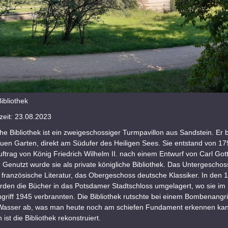
ibliothek
eit: 23.08.2023
he Bibliothek ist ein zweigeschossiger Turmpavillon aus Sandstein. Er 
uen Garten, direkt am Südufer des Heiligen Sees. Sie entstand von 17
ftrag von König Friedrich Wilhelm II. nach einem Entwurf von Carl Got
Genutzt wurde sie als private königliche Bibliothek. Das Untergeschoss
 französische Literatur, das Obergeschoss deutsche Klassiker. In den 
rden die Bücher in das Potsdamer Stadtschloss umgelagert, wo sie im
riff 1945 verbrannten. Die Bibliothek rutschte bei einem Bombenangri
Wasser ab, was man heute noch am schiefen Fundament erkennen kan
ist die Bibliothek rekonstruiert.