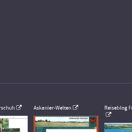
rschuh
Askanier-Welten
Reiseblog F