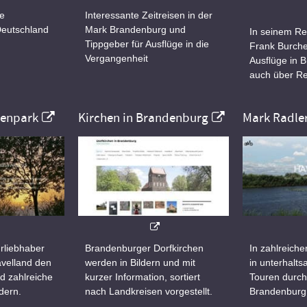
ne
Interessante Zeitreisen in der
Deutschland
Mark Brandenburg und
In seinem Re
Tippgeber für Ausflüge in die
Frank Burche
Vergangenheit
Ausflüge in 
auch über Re
nenpark
Kirchen in Brandenburg
Mark Radle
rliebhaber
Brandenburger Dorfkirchen
In zahlreiche
velland den
werden in Bildern und mit
in unterhalt
d zahlreiche
kurzer Information, sortiert
Touren durch
dern.
nach Landkreisen vorgestellt.
Brandenburg