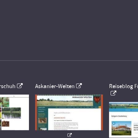
rschuh
Askanier-Welten
Reiseblog F