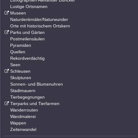
Lithographien Alexander Duncker
Lustige Ortsnamen
Museen
Naturdenkmäler/Naturwunder
Orte mit historischem Ortskern
Parks und Gärten
Postmeilensäulen
Pyramiden
Quellen
Rekordverdächtig
Seen
Schleusen
Skulpturen
Sonnen- und Blumenuhren
Stadtmauern
Tierbegegnungen
Tierparks und Tierfarmen
Wanderrouten
Wandmalerei
Wappen
Zeitenwandel