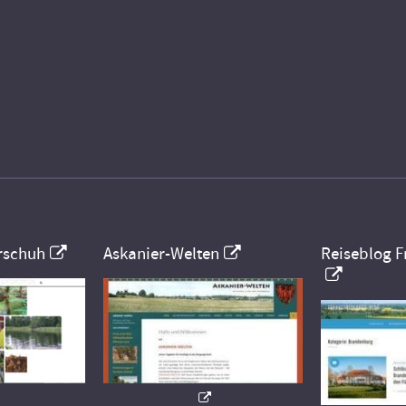
rschuh
Askanier-Welten
Reiseblog F