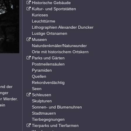
Historische Gebäude
Kultur- und Sportstätten
Kurioses
Leuchttürme
Lithographien Alexander Duncker
Lustige Ortsnamen
Museen
Naturdenkmäler/Naturwunder
Orte mit historischem Ortskern
Parks und Gärten
Postmeilensäulen
Pyramiden
Quellen
Rekordverdächtig
end der
Seen
anger
Schleusen
er Werder.
Skulpturen
ein
Sonnen- und Blumenuhren
Stadtmauern
Tierbegegnungen
Tierparks und Tierfarmen