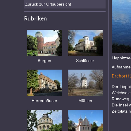
Zurück zur Ortsübersicht
Rubriken
Liepnitzse
Burgen
Schlösser
Aufnahmez
Drehort fü
Der Liepni
Weichsele
Rundweg l
Herrenhäuser
Mühlen
Die Insel 
Zeltplatz 