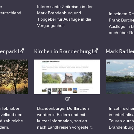
ne
Interessante Zeitreisen in der
Deutschland
Mark Brandenburg und
In seinem Re
Tippgeber für Ausflüge in die
Frank Burche
Vergangenheit
Ausflüge in 
auch über Re
nenpark
Kirchen in Brandenburg
Mark Radle
rliebhaber
Brandenburger Dorfkirchen
In zahlreiche
velland den
werden in Bildern und mit
in unterhalt
d zahlreiche
kurzer Information, sortiert
Touren durch
dern.
nach Landkreisen vorgestellt.
Brandenburg