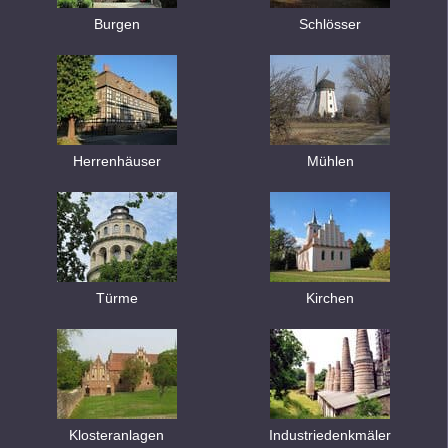
Burgen
Schlösser
Herrenhäuser
Mühlen
Türme
Kirchen
Klosteranlagen
Industriedenkmäler