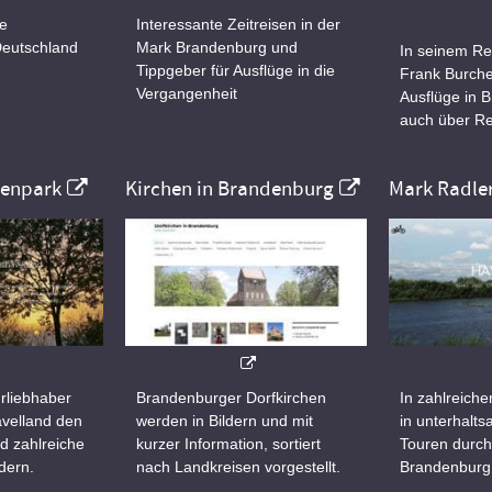
ne
Interessante Zeitreisen in der
Deutschland
Mark Brandenburg und
In seinem Re
Tippgeber für Ausflüge in die
Frank Burche
Vergangenheit
Ausflüge in 
auch über Re
nenpark
Kirchen in Brandenburg
Mark Radle
rliebhaber
Brandenburger Dorfkirchen
In zahlreiche
velland den
werden in Bildern und mit
in unterhalt
d zahlreiche
kurzer Information, sortiert
Touren durch
dern.
nach Landkreisen vorgestellt.
Brandenburg