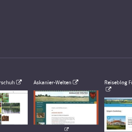
rschuh
Askanier-Welten
Reiseblog F