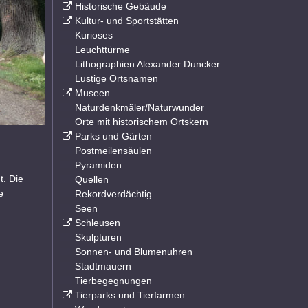
Historische Gebäude
Kultur- und Sportstätten
Kurioses
Leuchttürme
Lithographien Alexander Duncker
Lustige Ortsnamen
Museen
Naturdenkmäler/Naturwunder
Orte mit historischem Ortskern
Parks und Gärten
Postmeilensäulen
Pyramiden
t. Die
Quellen
e
Rekordverdächtig
Seen
Schleusen
Skulpturen
Sonnen- und Blumenuhren
Stadtmauern
Tierbegegnungen
Tierparks und Tierfarmen