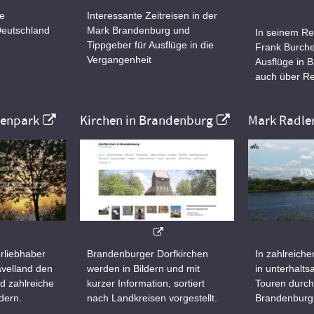
ne
Interessante Zeitreisen in der
Deutschland
Mark Brandenburg und
In seinem Re
Tippgeber für Ausflüge in die
Frank Burche
Vergangenheit
Ausflüge in 
auch über Re
nenpark
Kirchen in Brandenburg
Mark Radle
rliebhaber
Brandenburger Dorfkirchen
In zahlreiche
velland den
werden in Bildern und mit
in unterhalt
d zahlreiche
kurzer Information, sortiert
Touren durch
dern.
nach Landkreisen vorgestellt.
Brandenburg