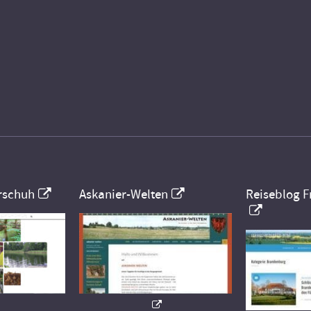
rschuh
Askanier-Welten
Reiseblog F