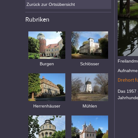
Zurück zur Ortsübersicht
Rubriken
Freiland
Burgen
Schlösser
Aufnahmez
Drehort fü
Das 1957 
Jahrhunde
Herrenhäuser
Mühlen