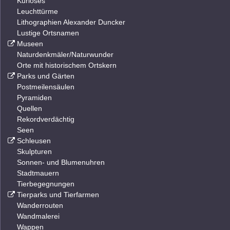
Kurioses
Leuchttürme
Lithographien Alexander Duncker
Lustige Ortsnamen
Museen
Naturdenkmäler/Naturwunder
Orte mit historischem Ortskern
Parks und Gärten
Postmeilensäulen
Pyramiden
Quellen
Rekordverdächtig
Seen
Schleusen
Skulpturen
Sonnen- und Blumenuhren
Stadtmauern
Tierbegegnungen
Tierparks und Tierfarmen
Wanderrouten
Wandmalerei
Wappen