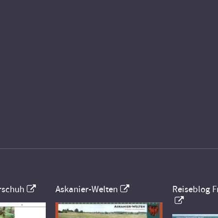
rschuh
Askanier-Welten
Reiseblog F