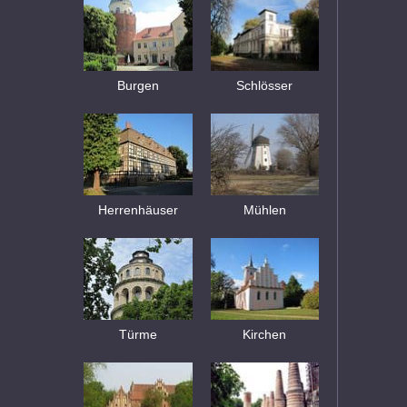
Burgen
Schlösser
Herrenhäuser
Mühlen
Türme
Kirchen