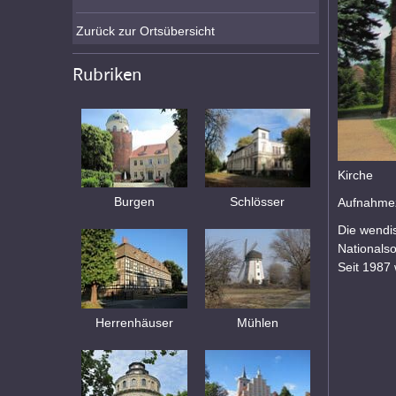
Zurück zur Ortsübersicht
Rubriken
Kirche
Burgen
Schlösser
Aufnahmez
Die wendis
Nationalso
Seit 1987
Herrenhäuser
Mühlen