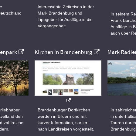
ne
Interessante Zeitreisen in der
Deutschland
Mark Brandenburg und
In seinem Re
Tippgeber für Ausflüge in die
Frank Burche
Vergangenheit
Ausflüge in 
auch über Re
nenpark
Kirchen in Brandenburg
Mark Radle
rliebhaber
Brandenburger Dorfkirchen
In zahlreiche
velland den
werden in Bildern und mit
in unterhalt
d zahlreiche
kurzer Information, sortiert
Touren durch
dern.
nach Landkreisen vorgestellt.
Brandenburg