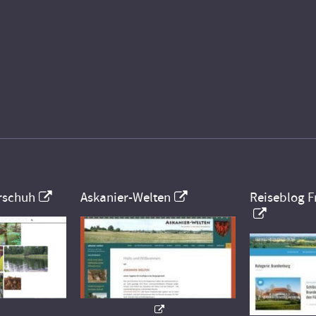
rschuh
Askanier-Welten
Reiseblog F