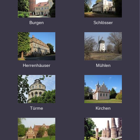
Burgen
Schlösser
Herrenhäuser
Mühlen
Türme
Kirchen