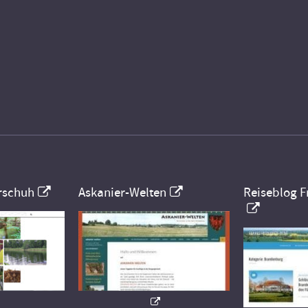
rschuh
Askanier-Welten
Reiseblog F