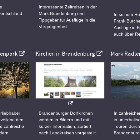
ne
Interessante Zeitreisen in der
Deutschland
Mark Brandenburg und
In seinem Re
Tippgeber für Ausflüge in die
Frank Burche
Vergangenheit
Ausflüge in 
auch über Re
nenpark
Kirchen in Brandenburg
Mark Radle
rliebhaber
Brandenburger Dorfkirchen
In zahlreiche
velland den
werden in Bildern und mit
in unterhalt
d zahlreiche
kurzer Information, sortiert
Touren durch
dern.
nach Landkreisen vorgestellt.
Brandenburg