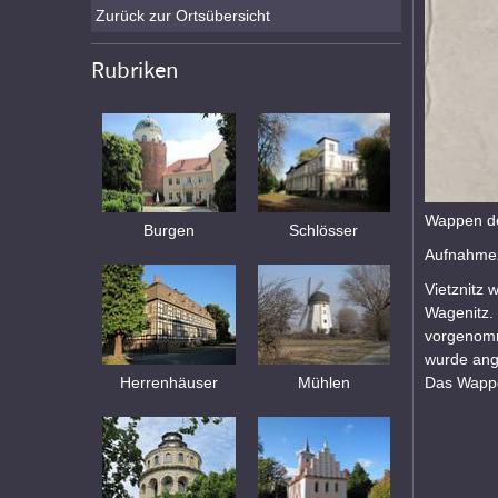
Zurück zur Ortsübersicht
Rubriken
Wappen de
Burgen
Schlösser
Aufnahmez
Vietznitz
Wagenitz.
vorgenomm
wurde ang
Das Wappe
Herrenhäuser
Mühlen