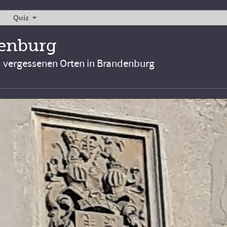
Quiz
denburg
d vergessenen Orten in Brandenburg