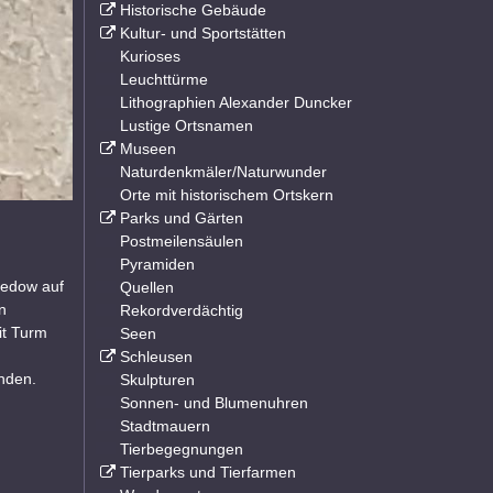
Historische Gebäude
Kultur- und Sportstätten
Kurioses
Leuchttürme
Lithographien Alexander Duncker
Lustige Ortsnamen
Museen
Naturdenkmäler/Naturwunder
Orte mit historischem Ortskern
Parks und Gärten
Postmeilensäulen
Pyramiden
redow auf
Quellen
n
Rekordverdächtig
it Turm
Seen
Schleusen
nden.
Skulpturen
Sonnen- und Blumenuhren
Stadtmauern
Tierbegegnungen
Tierparks und Tierfarmen