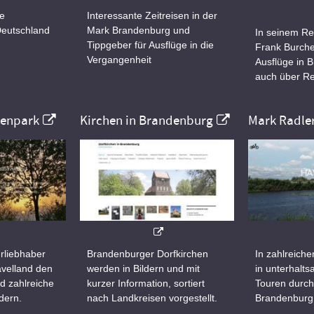
ne
Interessante Zeitreisen in der
Deutschland
Mark Brandenburg und
In seinem Re
Tippgeber für Ausflüge in die
Frank Burche
Vergangenheit
Ausflüge in 
auch über Re
nenpark
Kirchen in Brandenburg
Mark Radle
rliebhaber
Brandenburger Dorfkirchen
In zahlreiche
velland den
werden in Bildern und mit
in unterhalt
d zahlreiche
kurzer Information, sortiert
Touren durch
dern.
nach Landkreisen vorgestellt.
Brandenburg