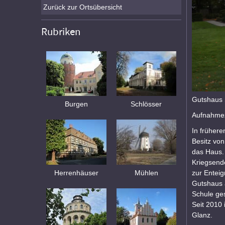
Zurück zur Ortsübersicht
Rubriken
Gutshaus
Burgen
Schlösser
Aufnahmez
In frühere
Besitz vo
das Haus. 
Kriegsend
zur Enteig
Herrenhäuser
Mühlen
Gutshaus 
Schule ge
Seit 2010 
Glanz.