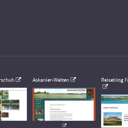
rschuh
Askanier-Welten
Reiseblog F