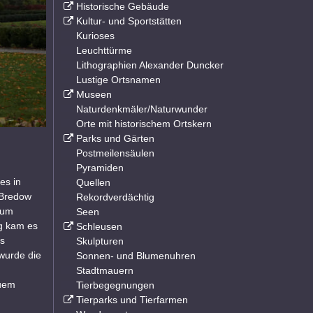
Historische Gebäude
Kultur- und Sportstätten
Kurioses
Leuchttürme
Lithographien Alexander Duncker
Lustige Ortsnamen
Museen
Naturdenkmäler/Naturwunder
Orte mit historischem Ortskern
Parks und Gärten
Postmeilensäulen
Pyramiden
es in
Quellen
 Bredow
Rekordverdächtig
zum
Seen
eg kam es
Schleusen
as
Skulpturen
wurde die
Sonnen- und Blumenuhren
Stadtmauern
euem
Tierbegegnungen
Tierparks und Tierfarmen