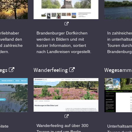
rliebhaber
Brandenburger Dorfkirchen
In zahlreiche
velland den
werden in Bildern und mit
in unterhalt
d zahlreiche
kurzer Information, sortiert
Touren durch
dern.
nach Landkreisen vorgestellt.
Brandenburg
egs
Wanderfeeling
Wegesamml
Wanderfeeling auf über 300
itete
Unterhaltsam
Touren in und um Berlin