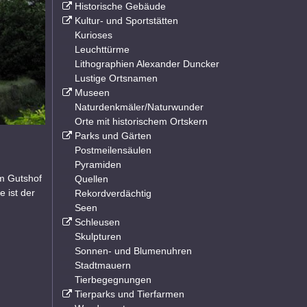
Historische Gebäude
Kultur- und Sportstätten
Kurioses
Leuchttürme
Lithographien Alexander Duncker
Lustige Ortsnamen
Museen
Naturdenkmäler/Naturwunder
Orte mit historischem Ortskern
Parks und Gärten
Postmeilensäulen
Pyramiden
m Gutshof
Quellen
e ist der
Rekordverdächtig
Seen
Schleusen
Skulpturen
Sonnen- und Blumenuhren
Stadtmauern
Tierbegegnungen
Tierparks und Tierfarmen