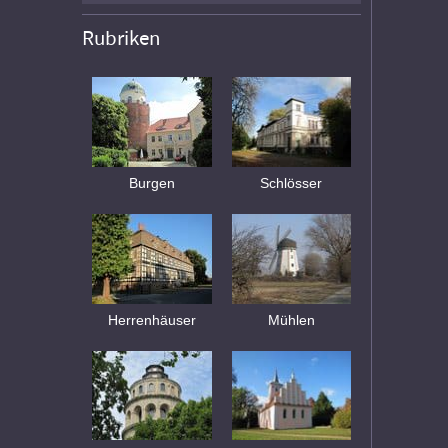
Rubriken
Burgen
Schlösser
Herrenhäuser
Mühlen