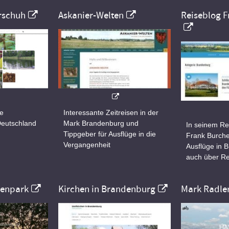
rschuh
Askanier-Welten
Reiseblog F
ne
Interessante Zeitreisen in der
Deutschland
Mark Brandenburg und
In seinem Re
Tippgeber für Ausflüge in die
Frank Burche
Vergangenheit
Ausflüge in 
auch über Re
nenpark
Kirchen in Brandenburg
Mark Radle