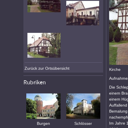
Zurück zur Ortsübersicht
Kirche
Aufnahmez
Rubriken
Die Schle
einem Bra
einem Hüg
Auffallen
Bemalung 
nachempf
Im Jahre 1
Burgen
Schlösser