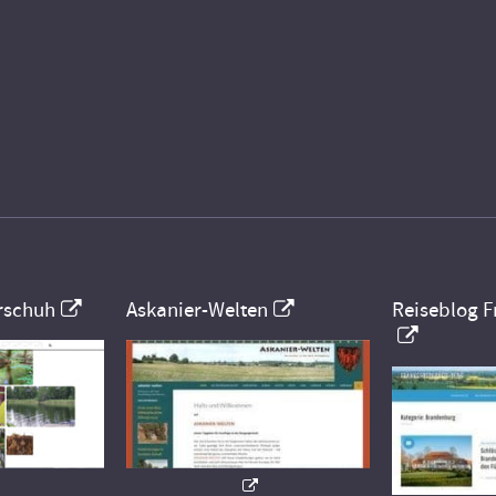
rschuh
Askanier-Welten
Reiseblog F