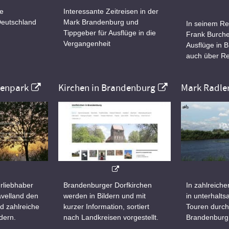
ne
Interessante Zeitreisen in der
Deutschland
Mark Brandenburg und
In seinem Re
Tippgeber für Ausflüge in die
Frank Burche
Vergangenheit
Ausflüge in 
auch über Re
nenpark
Kirchen in Brandenburg
Mark Radle
rliebhaber
Brandenburger Dorfkirchen
In zahlreiche
velland den
werden in Bildern und mit
in unterhalt
d zahlreiche
kurzer Information, sortiert
Touren durch
dern.
nach Landkreisen vorgestellt.
Brandenburg