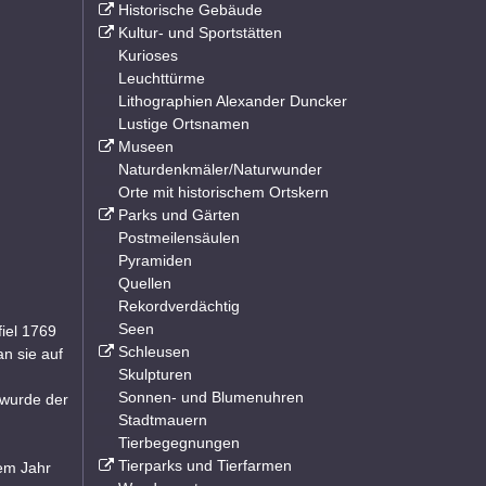
Historische Gebäude
Kultur- und Sportstätten
Kurioses
Leuchttürme
Lithographien Alexander Duncker
Lustige Ortsnamen
Museen
Naturdenkmäler/Naturwunder
Orte mit historischem Ortskern
Parks und Gärten
Postmeilensäulen
Pyramiden
Quellen
Rekordverdächtig
Seen
iel 1769
Schleusen
n sie auf
Skulpturen
Sonnen- und Blumenuhren
 wurde der
Stadtmauern
Tierbegegnungen
Tierparks und Tierfarmen
dem Jahr