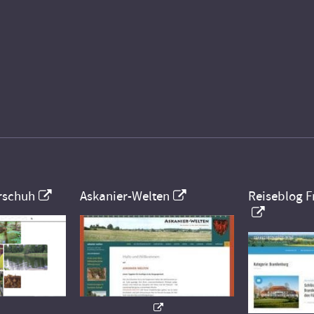
rschuh
Askanier-Welten
Reiseblog F