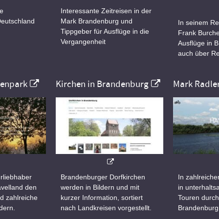
ne
Interessante Zeitreisen in der
Deutschland
Mark Brandenburg und
In seinem Re
Tippgeber für Ausflüge in die
Frank Burche
Vergangenheit
Ausflüge in 
auch über Re
nenpark
Kirchen in Brandenburg
Mark Radle
rliebhaber
Brandenburger Dorfkirchen
In zahlreiche
velland den
werden in Bildern und mit
in unterhalt
d zahlreiche
kurzer Information, sortiert
Touren durch
dern.
nach Landkreisen vorgestellt.
Brandenburg