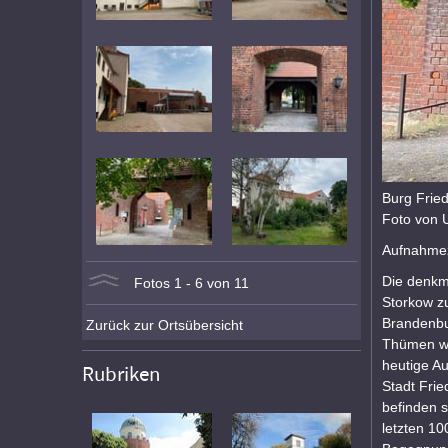
Burg Frie
Foto von 
Aufnahmez
Die denkm
Fotos 1 - 6 von 11
Storkow z
Brandenbur
Zurück zur Ortsübersicht
Thümen wu
heutige Au
Rubriken
Stadt Fri
befinden 
letzten 10