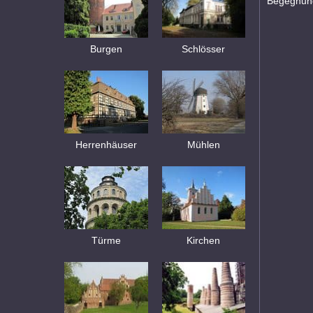
Begegnung
Burgen
Schlösser
Herrenhäuser
Mühlen
Türme
Kirchen