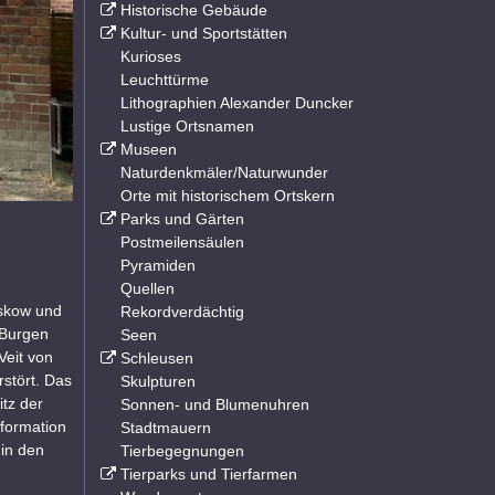
Historische Gebäude
Kultur- und Sportstätten
Kurioses
Leuchttürme
Lithographien Alexander Duncker
Lustige Ortsnamen
Museen
Naturdenkmäler/Naturwunder
Orte mit historischem Ortskern
Parks und Gärten
Postmeilensäulen
Pyramiden
Quellen
eskow und
Rekordverdächtig
 Burgen
Seen
Veit von
Schleusen
stört. Das
Skulpturen
tz der
Sonnen- und Blumenuhren
formation
Stadtmauern
in den
Tierbegegnungen
Tierparks und Tierfarmen