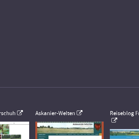
rschuh
Askanier-Welten
Reiseblog F