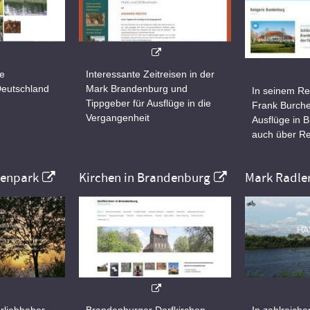
ne
Interessante Zeitreisen in der
Deutschland
Mark Brandenburg und
In seinem Re
Tippgeber für Ausflüge in die
Frank Burche
Vergangenheit
Ausflüge in 
auch über Re
nenpark
Kirchen in Brandenburg
Mark Radle
rliebhaber
Brandenburger Dorfkirchen
In zahlreiche