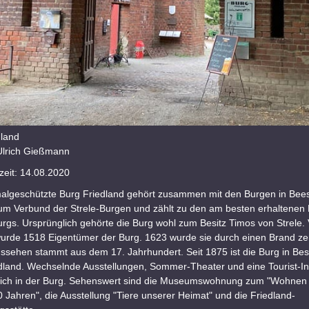
dland
Ulrich Gießmann
eit: 14.08.2020
algeschützte Burg Friedland gehört zusammen mit den Burgen in Be
um Verbund der Strele-Burgen und zählt zu den am besten erhaltenen
gs. Ursprünglich gehörte die Burg wohl zum Besitz Timos von Strele. 
rde 1518 Eigentümer der Burg. 1623 wurde sie durch einen Brand zer
ssehen stammt aus dem 17. Jahrhundert. Seit 1875 ist die Burg in Besi
edland. Wechselnde Ausstellungen, Sommer-Theater und eine Tourist-In
sich in der Burg. Sehenswert sind die Museumswohnung zum "Wohnen 
0 Jahren", die Ausstellung "Tiere unserer Heimat" und die Friedland-