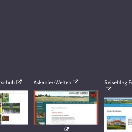
rschuh
Askanier-Welten
Reiseblog F