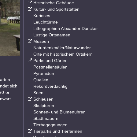
Historische Gebäude
Kultur- und Sportstätten
Kurioses
Leuchttürme
Lithographien Alexander Duncker
Lustige Ortsnamen
Museen
Naturdenkmäler/Naturwunder
Orte mit historischem Ortskern
Parks und Gärten
Postmeilensäulen
Pyramiden
arten
Quellen
ndet sich
Rekordverdächtig
90-er
Seen
enwart
Schleusen
Skulpturen
Sonnen- und Blumenuhren
Stadtmauern
Tierbegegnungen
Tierparks und Tierfarmen