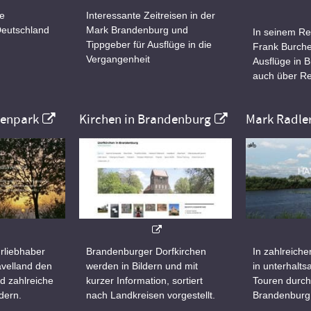
ne
Interessante Zeitreisen in der
Deutschland
Mark Brandenburg und
In seinem Re
Tippgeber für Ausflüge in die
Frank Burche
Vergangenheit
Ausflüge in 
auch über Re
nenpark
Kirchen in Brandenburg
Mark Radle
rliebhaber
Brandenburger Dorfkirchen
In zahlreiche
velland den
werden in Bildern und mit
in unterhalt
d zahlreiche
kurzer Information, sortiert
Touren durch
dern.
nach Landkreisen vorgestellt.
Brandenburg