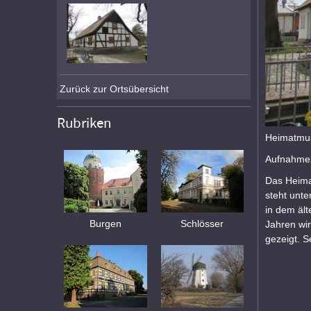
Zurück zur Ortsübersicht
Rubriken
Heimatmus
Aufnahmez
Das Heima
steht unte
in dem äl
Burgen
Schlösser
Jahren wir
gezeigt. S