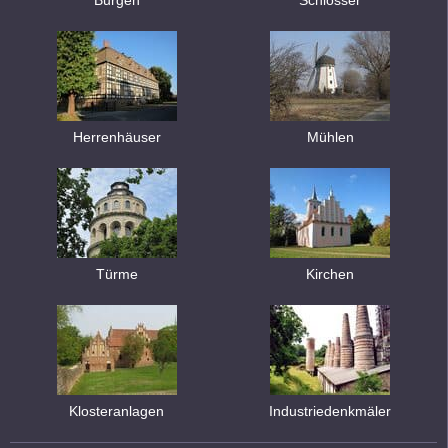
Burgen
Schlösser
Herrenhäuser
Mühlen
Türme
Kirchen
Klosteranlagen
Industriedenkmäler