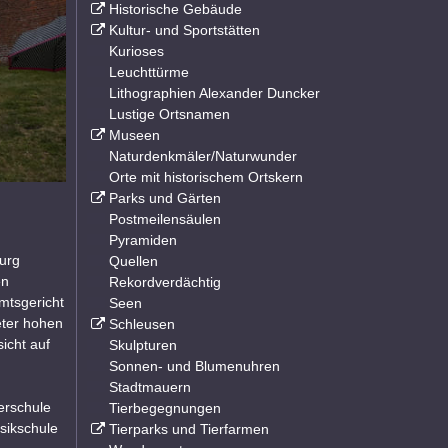
Historische Gebäude
Kultur- und Sportstätten
Kurioses
Leuchttürme
Lithographien Alexander Duncker
Lustige Ortsnamen
Museen
Naturdenkmäler/Naturwunder
Orte mit historischem Ortskern
Parks und Gärten
Postmeilensäulen
Pyramiden
Burg
Quellen
en
Rekordverdächtig
mtsgericht
Seen
eter hohen
Schleusen
icht auf
Skulpturen
Sonnen- und Blumenuhren
Stadtmauern
erschule
Tierbegegnungen
sikschule
Tierparks und Tierfarmen