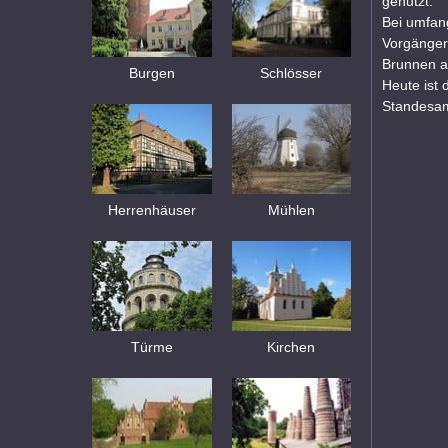
genutzt.
Bei umfan
Vorgänger
Brunnen a
Burgen
Schlösser
Heute ist
Standesam
Herrenhäuser
Mühlen
Türme
Kirchen