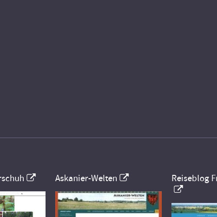
rschuh
Askanier-Welten
Reiseblog F