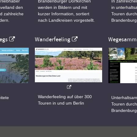
rliebhaber
Brandenburger Dorfkirchen
In zahlreiche
velland den
werden in Bildern und mit
in unterhalt
d zahlreiche
kurzer Information, sortiert
Touren durch
dern.
nach Landkreisen vorgestellt.
Brandenburg
egs
Wanderfeeling
Wegesamml
Wanderfeeling auf über 300
itete
Unterhaltsam
Touren in und um Berlin
d
Touren durch
Brandenburg