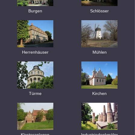
Burgen
Schlösser
Herrenhäuser
Mühlen
Türme
Kirchen
Klosteranlagen
Industriedenkmäler